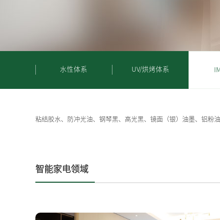
水性体系
UV/烘烤体系
I
粘结胶水、防冲光油、钢琴黑、高光黑、镜面（银）油墨、铝粉油
智能家电领域